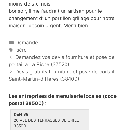
moins de six mois
bonsoir, il me faudrait un artisan pour le
changement d’ un portillon grillage pour notre
maison. besoin urgent. Merci bien.
C
Demande
a
É
Isère
P
t
t
Demandez vos devis fourniture et pose de
o
portail à La Riche (37520)
é
i
s
g
q
Devis gratuits fourniture et pose de portail
t
Saint-Martin-d'Hères (38400)
o
u
n
r
e
a
i
t
Les entreprises de menuiserie locales (code
v
e
t
postal 38500) :
i
s
e
DEFI 38
g
s
20 ALL DES TERRASSES DE CRIEL -
a
38500
t