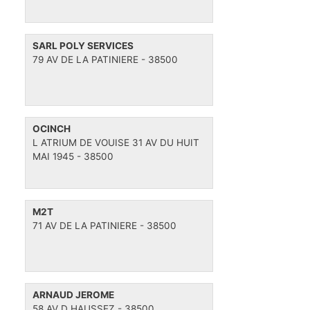
i
o
SARL POLY SERVICES
n
79 AV DE LA PATINIERE - 38500
OCINCH
L ATRIUM DE VOUISE 31 AV DU HUIT
MAI 1945 - 38500
M2T
71 AV DE LA PATINIERE - 38500
ARNAUD JEROME
58 AV D HAUSSEZ - 38500