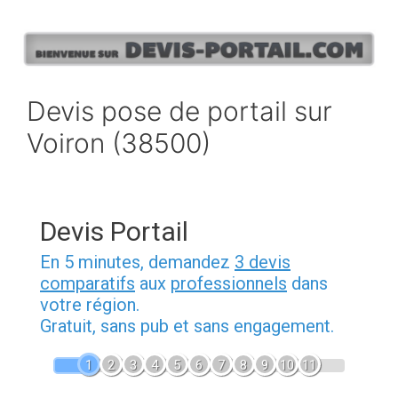
Aller
au
contenu
Devis pose de portail sur
Voiron (38500)
Devis Portail
En 5 minutes, demandez
3 devis
comparatifs
aux
professionnels
dans
votre région.
Gratuit, sans pub et sans engagement.
1
2
3
4
5
6
7
8
9
10
11