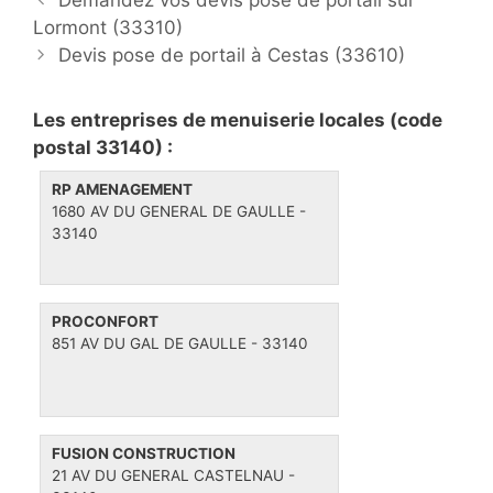
o
Lormont (33310)
é
i
s
g
q
Devis pose de portail à Cestas (33610)
t
o
u
n
r
e
Les entreprises de menuiserie locales (code
a
i
t
postal 33140) :
v
e
t
RP AMENAGEMENT
i
s
e
1680 AV DU GENERAL DE GAULLE -
g
s
33140
a
t
i
PROCONFORT
o
851 AV DU GAL DE GAULLE - 33140
n
FUSION CONSTRUCTION
21 AV DU GENERAL CASTELNAU -