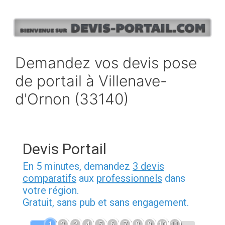
Aller
au
contenu
Demandez vos devis pose
de portail à Villenave-
d'Ornon (33140)
Devis Portail
En 5 minutes, demandez
3 devis
comparatifs
aux
professionnels
dans
votre région.
Gratuit, sans pub et sans engagement.
1
2
3
4
5
6
7
8
9
10
11