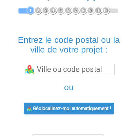
1
2
3
4
5
6
7
8
9
10
11
Entrez le code postal ou la
ville de votre projet :
ou
Géolocalisez-moi automatiquement !