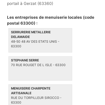
t
portail à Gerzat (63360)
o
u
n
r
e
a
i
t
Les entreprises de menuiserie locales (code
v
e
t
postal 63300) :
i
s
e
SERRURERIE METALLERIE
g
s
DELAMAIDE
a
48-50 48 AV DES ETATS UNIS -
t
63300
i
o
STEPHANE SERRE
n
70 RUE ROUGET DE L ISLE - 63300
MENUISERIE CHARPENTE
ARTISANALE
RUE DU TORPILLEUR SIROCCO -
63300