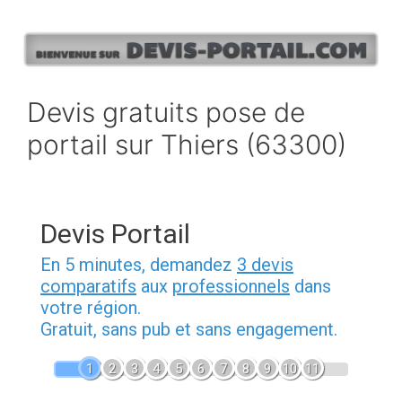
Aller
au
contenu
Devis gratuits pose de
portail sur Thiers (63300)
Devis Portail
En 5 minutes, demandez
3 devis
comparatifs
aux
professionnels
dans
votre région.
Gratuit, sans pub et sans engagement.
1
2
3
4
5
6
7
8
9
10
11