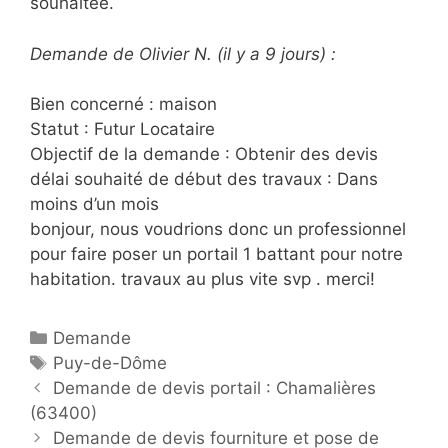
souhaitée.
Demande de Olivier N. (il y a 9 jours) :
Bien concerné : maison
Statut : Futur Locataire
Objectif de la demande : Obtenir des devis
délai souhaité de début des travaux : Dans
moins d’un mois
bonjour, nous voudrions donc un professionnel
pour faire poser un portail 1 battant pour notre
habitation. travaux au plus vite svp . merci!
C
Demande
a
É
Puy-de-Dôme
P
t
t
Demande de devis portail : Chamalières
o
(63400)
é
i
s
g
q
Demande de devis fourniture et pose de