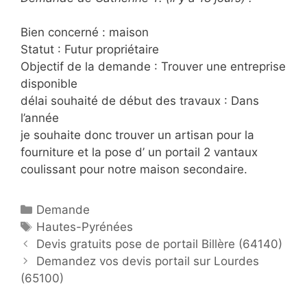
Bien concerné : maison
Statut : Futur propriétaire
Objectif de la demande : Trouver une entreprise
disponible
délai souhaité de début des travaux : Dans
l’année
je souhaite donc trouver un artisan pour la
fourniture et la pose d’ un portail 2 vantaux
coulissant pour notre maison secondaire.
C
Demande
a
É
Hautes-Pyrénées
P
t
t
Devis gratuits pose de portail Billère (64140)
o
é
i
Demandez vos devis portail sur Lourdes
s
(65100)
g
q
t
o
u