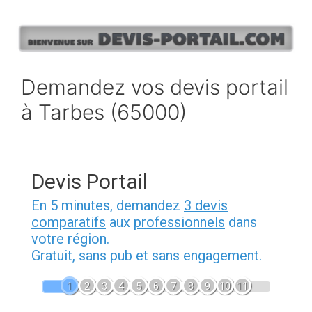
Aller
au
contenu
Demandez vos devis portail
à Tarbes (65000)
Devis Portail
En 5 minutes, demandez
3 devis
comparatifs
aux
professionnels
dans
votre région.
Gratuit, sans pub et sans engagement.
1
2
3
4
5
6
7
8
9
10
11