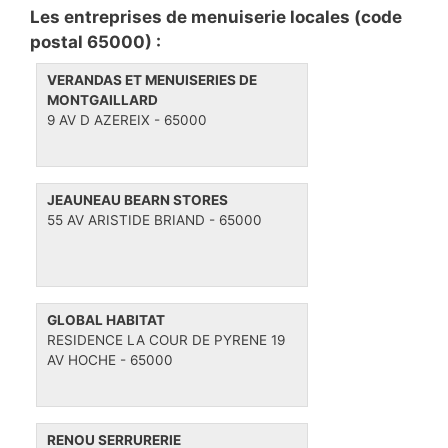
n
r
e
Les entreprises de menuiserie locales (code
a
i
t
postal 65000) :
v
e
t
VERANDAS ET MENUISERIES DE
i
s
e
MONTGAILLARD
g
s
9 AV D AZEREIX - 65000
a
t
i
JEAUNEAU BEARN STORES
o
55 AV ARISTIDE BRIAND - 65000
n
GLOBAL HABITAT
RESIDENCE LA COUR DE PYRENE 19
AV HOCHE - 65000
RENOU SERRURERIE