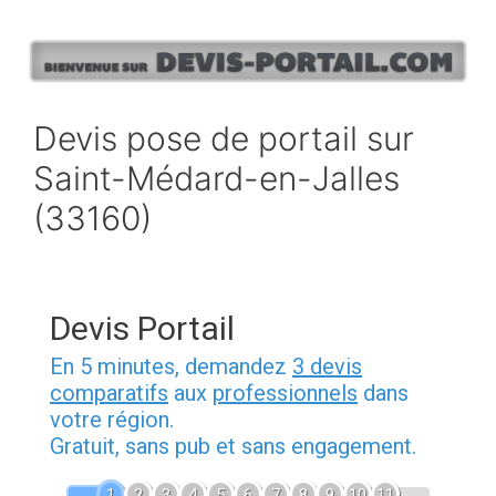
Aller
au
contenu
Devis pose de portail sur
Saint-Médard-en-Jalles
(33160)
Devis Portail
En 5 minutes, demandez
3 devis
comparatifs
aux
professionnels
dans
votre région.
Gratuit, sans pub et sans engagement.
1
2
3
4
5
6
7
8
9
10
11