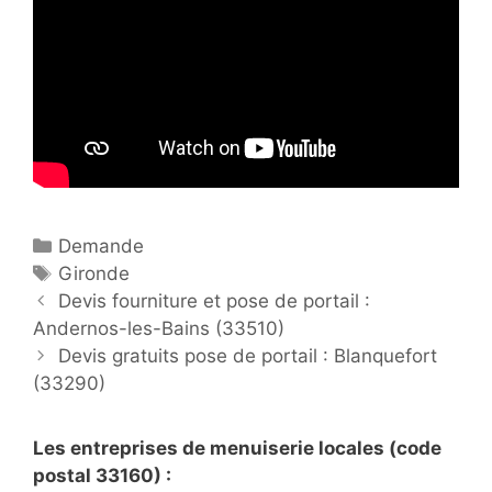
C
Demande
a
É
Gironde
P
t
t
Devis fourniture et pose de portail :
o
Andernos-les-Bains (33510)
é
i
s
g
q
Devis gratuits pose de portail : Blanquefort
t
(33290)
o
u
n
r
e
a
i
t
Les entreprises de menuiserie locales (code
v
e
t
postal 33160) :