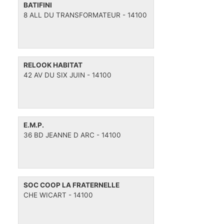
BATIFINI
i
s
e
8 ALL DU TRANSFORMATEUR - 14100
g
s
a
t
i
RELOOK HABITAT
o
42 AV DU SIX JUIN - 14100
n
E.M.P.
36 BD JEANNE D ARC - 14100
SOC COOP LA FRATERNELLE
CHE WICART - 14100