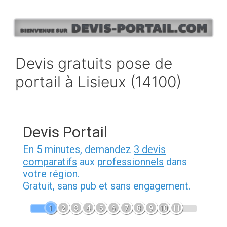
Aller
au
contenu
Devis gratuits pose de
portail à Lisieux (14100)
Devis Portail
En 5 minutes, demandez
3 devis
comparatifs
aux
professionnels
dans
votre région.
Gratuit, sans pub et sans engagement.
1
2
3
4
5
6
7
8
9
10
11