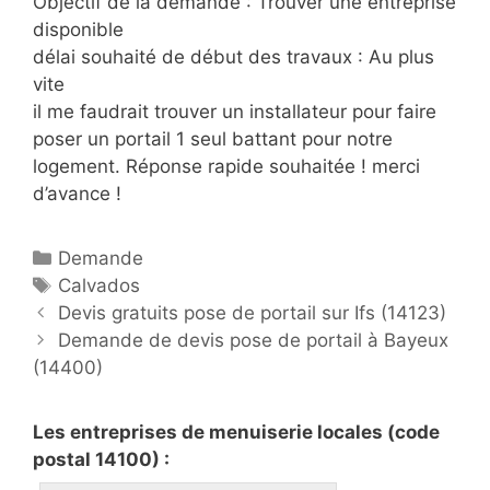
Objectif de la demande : Trouver une entreprise
disponible
délai souhaité de début des travaux : Au plus
vite
il me faudrait trouver un installateur pour faire
poser un portail 1 seul battant pour notre
logement. Réponse rapide souhaitée ! merci
d’avance !
C
Demande
a
É
Calvados
P
t
t
Devis gratuits pose de portail sur Ifs (14123)
o
é
i
Demande de devis pose de portail à Bayeux
s
(14400)
g
q
t
o
u
n
r
e
Les entreprises de menuiserie locales (code
a
i
t
postal 14100) :
v
e
t