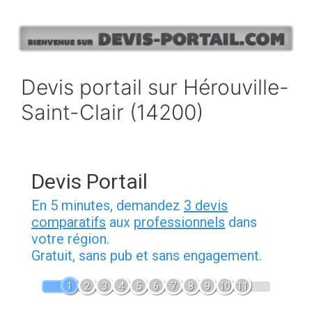
Aller
au
contenu
Devis portail sur Hérouville-
Saint-Clair (14200)
Devis Portail
En 5 minutes, demandez
3 devis
comparatifs
aux
professionnels
dans
votre région.
Gratuit, sans pub et sans engagement.
1
2
3
4
5
6
7
8
9
10
11