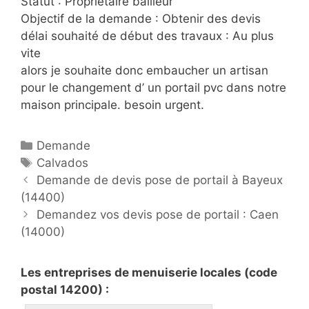
Statut : Propriétaire bailleur
Objectif de la demande : Obtenir des devis
délai souhaité de début des travaux : Au plus
vite
alors je souhaite donc embaucher un artisan
pour le changement d’ un portail pvc dans notre
maison principale. besoin urgent.
C
Demande
a
É
Calvados
P
t
t
Demande de devis pose de portail à Bayeux
o
(14400)
é
i
s
g
q
Demandez vos devis pose de portail : Caen
t
(14000)
o
u
n
r
e
a
i
t
Les entreprises de menuiserie locales (code
v
e
t
postal 14200) :
i
s
e