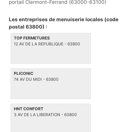
t
portail Clermont-Ferrand (63000-63100)
o
u
n
r
e
a
i
t
Les entreprises de menuiserie locales (code
v
e
t
postal 63800) :
i
s
e
TOP FERMETURES
g
s
12 AV DE LA REPUBLIQUE - 63800
a
t
i
o
PLICONIC
n
74 AV DU MIDI - 63800
HNT CONFORT
3 AV DE LA LIBERATION - 63800