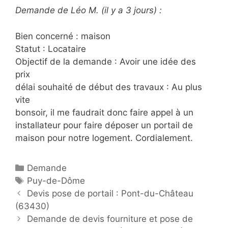
Demande de Léo M. (il y a 3 jours) :
Bien concerné : maison
Statut : Locataire
Objectif de la demande : Avoir une idée des
prix
délai souhaité de début des travaux : Au plus
vite
bonsoir, il me faudrait donc faire appel à un
installateur pour faire déposer un portail de
maison pour notre logement. Cordialement.
C
Demande
a
É
Puy-de-Dôme
P
t
t
Devis pose de portail : Pont-du-Château
o
(63430)
é
i
s
g
q
Demande de devis fourniture et pose de