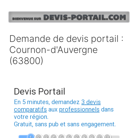
Aller
au
contenu
Demande de devis portail :
Cournon-d'Auvergne
(63800)
Devis Portail
En 5 minutes, demandez
3 devis
comparatifs
aux
professionnels
dans
votre région.
Gratuit, sans pub et sans engagement.
1
2
3
4
5
6
7
8
9
10
11