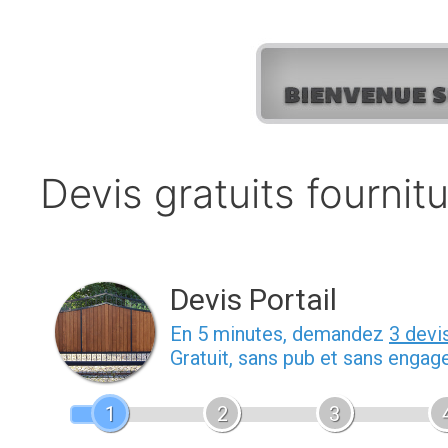
Aller
au
contenu
Devis gratuits fournit
Devis Portail
En 5 minutes, demandez
3 devi
Gratuit, sans pub et sans engag
1
2
3