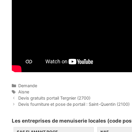
C
Demande
a
É
Aisne
P
t
t
Devis gratuits portail Tergnier (2700)
o
é
i
Devis fourniture et pose de portail : Saint-Quentin (2100)
s
g
q
t
o
u
Les entreprises de menuiserie locales (code pos
n
r
e
a
i
t