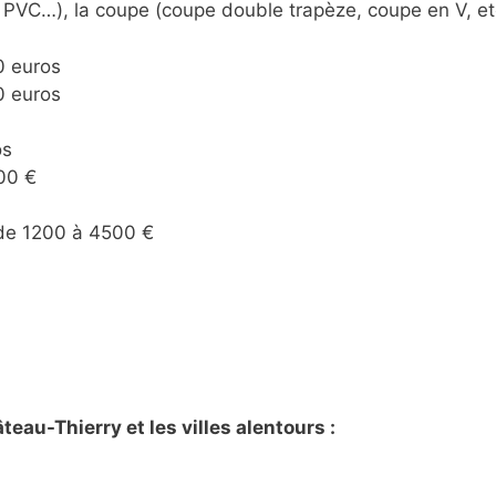
 PVC…), la coupe (coupe double trapèze, coupe en V, etc
0 euros
0 euros
os
000 €
: de 1200 à 4500 €
eau-Thierry et les villes alentours :