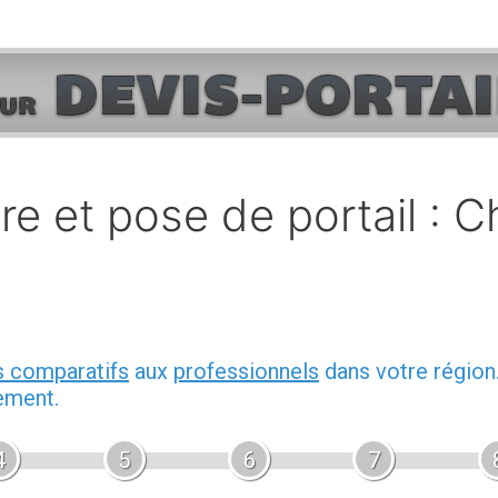
ure et pose de portail : 
s comparatifs
aux
professionnels
dans votre région
ement.
4
5
6
7