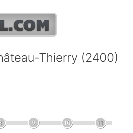
Château-Thierry (2400)
.
8
9
10
11