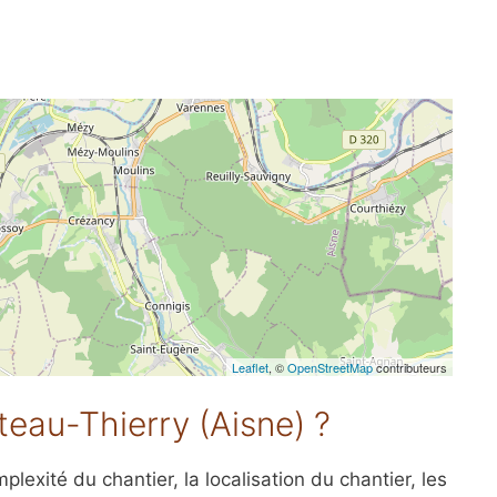
Leaflet
, ©
OpenStreetMap
contributeurs
âteau-Thierry (Aisne) ?
lexité du chantier, la localisation du chantier, les