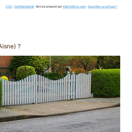
CGU
-
Confidentialité
- Service proposé par
ViteUnDevis.com
-
Vous êtes un artisan ?
Aisne) ?