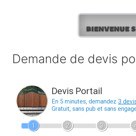
Aller
au
contenu
Demande de devis pose
Devis Portail
En 5 minutes, demandez
3 devi
Gratuit, sans pub et sans engag
1
2
3