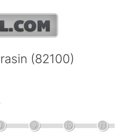
rasin (82100)
.
8
9
10
11