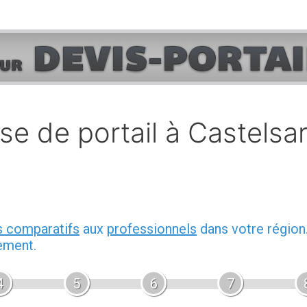
 de portail à Castelsar
s comparatifs
aux
professionnels
dans votre région
ement.
4
5
6
7