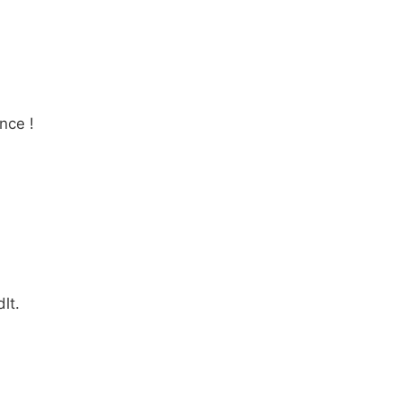
nce !
lt.