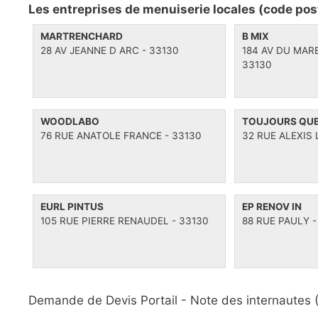
Les entreprises de menuiserie locales (code pos
n
r
e
a
i
t
MARTRENCHARD
B MIX
v
e
t
28 AV JEANNE D ARC - 33130
184 AV DU MAR
i
s
e
33130
g
s
a
t
i
WOODLABO
TOUJOURS QUE
o
76 RUE ANATOLE FRANCE - 33130
32 RUE ALEXIS 
n
EURL PINTUS
EP RENOV IN
105 RUE PIERRE RENAUDEL - 33130
88 RUE PAULY -
Demande de Devis Portail -
Note des internautes