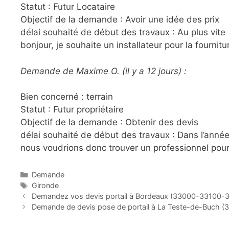
Statut : Futur Locataire
Objectif de la demande : Avoir une idée des prix
délai souhaité de début des travaux : Au plus vite
bonjour, je souhaite un installateur pour la fournitu
Demande de Maxime O. (il y a 12 jours) :
Bien concerné : terrain
Statut : Futur propriétaire
Objectif de la demande : Obtenir des devis
délai souhaité de début des travaux : Dans l’anné
nous voudrions donc trouver un professionnel pour 
C
Demande
a
É
Gironde
P
t
t
Demandez vos devis portail à Bordeaux (33000-33100
o
é
i
Demande de devis pose de portail à La Teste-de-Buch (
s
g
q
t
o
u