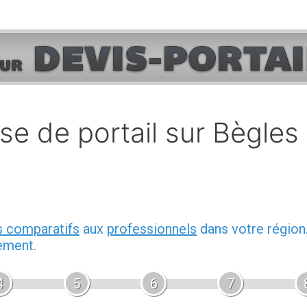
e de portail sur Bègles
s comparatifs
aux
professionnels
dans votre région
ement.
4
5
6
7