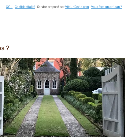
CGU
-
Confidentialité
- Service proposé par
ViteUnDevis.com
-
Vous êtes un artisan ?
es ?