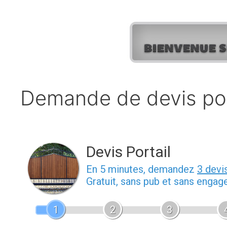
Aller
au
contenu
Demande de devis pos
Devis Portail
En 5 minutes, demandez
3 devi
Gratuit, sans pub et sans engag
1
2
3