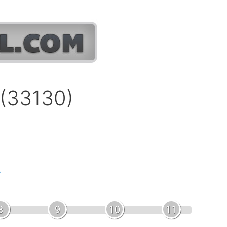
 (33130)
.
8
9
10
11