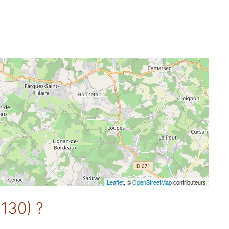
Leaflet
, ©
OpenStreetMap
contributeurs
3130) ?