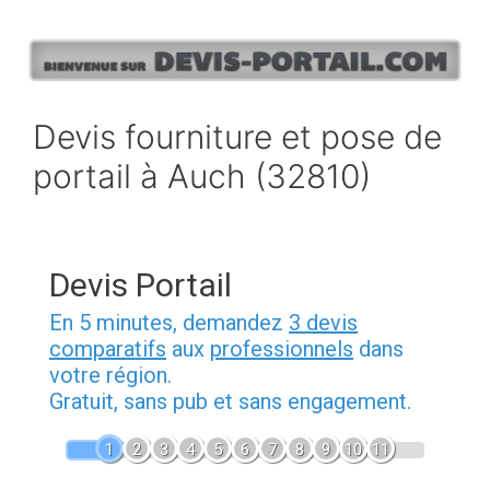
Aller
au
contenu
Devis fourniture et pose de
portail à Auch (32810)
Devis Portail
En 5 minutes, demandez
3 devis
comparatifs
aux
professionnels
dans
votre région.
Gratuit, sans pub et sans engagement.
1
2
3
4
5
6
7
8
9
10
11