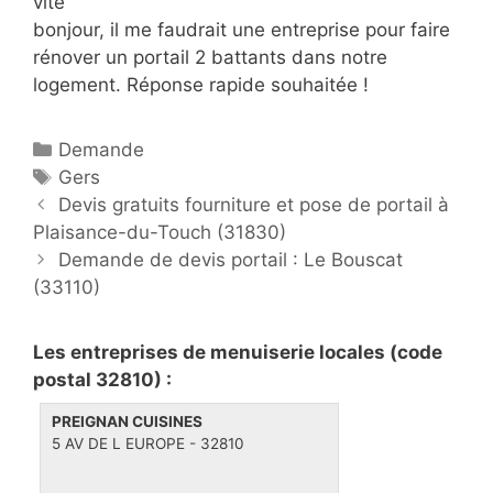
vite
bonjour, il me faudrait une entreprise pour faire
rénover un portail 2 battants dans notre
logement. Réponse rapide souhaitée !
C
Demande
a
É
Gers
P
t
t
Devis gratuits fourniture et pose de portail à
o
Plaisance-du-Touch (31830)
é
i
s
g
q
Demande de devis portail : Le Bouscat
t
(33110)
o
u
n
r
e
a
i
t
Les entreprises de menuiserie locales (code
v
e
t
postal 32810) :
i
s
e
PREIGNAN CUISINES
g
s
5 AV DE L EUROPE - 32810
a
t